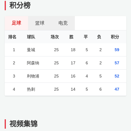
积分榜
足球
篮球
电竞
排名
球队
场次
胜
平
负
积分
1
曼城
25
18
5
2
59
2
阿森纳
25
17
6
2
57
3
利物浦
25
16
4
5
52
4
热刺
25
14
5
6
47
视频集锦