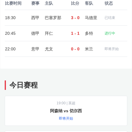
比赛时间
赛事
主队
比分
客队
状态
18:30
西甲
巴塞罗那
3 - 0
马德里
已结束
20:45
德甲
拜仁
1 - 1
多特
进行中
22:00
意甲
尤文
0 - 0
米兰
即将开始
今日赛程
19:00 | 英超
阿森纳 vs 切尔西
即将开始