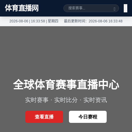
体育直播网
2026-08-06
|
16:33:58
|
星期四
最后更新时间：
2026-08-06 16:33:48
全球体育赛事直播中心
实时赛事 · 实时比分 · 实时资讯
查看直播
今日赛程